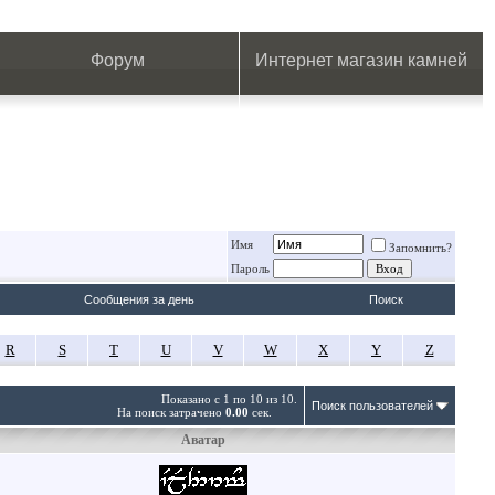
.
.
.
.
.
.
.
Форум
Интернет магазин камней
Имя
Запомнить?
Пароль
Сообщения за день
Поиск
R
S
T
U
V
W
X
Y
Z
Показано с 1 по 10 из 10.
Поиск пользователей
На поиск затрачено
0.00
сек.
Аватар