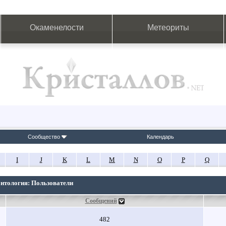
Окаменелости
Метеориты
Сообщество
Календарь
I
J
K
L
M
N
O
P
Q
онтология: Пользователи
Сообщений
482