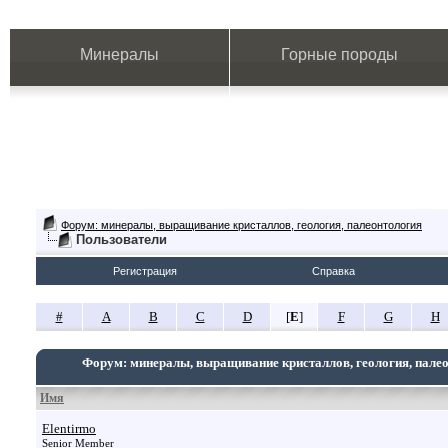
Минералы
Горные породы
Форум: минералы, выращивание кристаллов, геология, палеонтология
Пользователи
Регистрация
Справка
#
A
B
C
D
[
E
]
F
G
H
Форум: минералы, выращивание кристаллов, геология, пале
Имя
Elentirmo
Senior Member