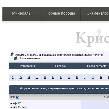
Минералы
Горные породы
Окаменелос
Форум: минералы, выращивание кристаллов, геология, палеонтология
Пользователи
Регистрация
Справка
Сообщество
#
A
B
C
D
E
F
G
H
I
J
K
Форум: минералы, выращивание кристаллов, геология, пале
Имя
Со
wasja92
Junior Member