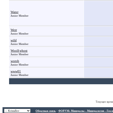
Water
Junior Member
Werr
Junior Member
wild
Junior Member
Woolf-ghost
Junior Member
worob
Junior Member
www01
Junior Member
Текущее врем
Обратная связь
-
ФОРУМ: Минералы - Минералогия - Геологи