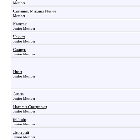
Member
Савиных Михаил Ильич
Member
Каштак
Junior Member
Чекист
Junior Member
Сливун
Junior Member
Иван
Junior Member
Алена
Junior Member
Наталья Свяцкевиц
Junior Member
665mln
Junior Member
Дмитрий
Junior Member