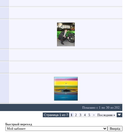
Показано с 1 по 30 из 202.
Страница 1 из 7
1
2
3
4
5
>
Последняя
»
Быстрый переход