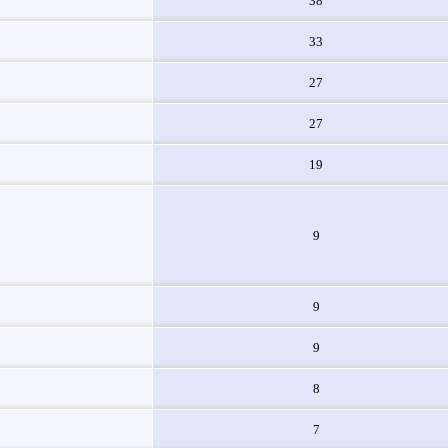
38
33
27
27
19
9
9
9
8
7