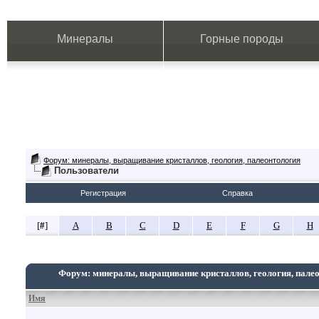
Минералы
Горные породы
Форум: минералы, выращивание кристаллов, геология, палеонтология
Пользователи
Регистрация
Справка
[
#
]
A
B
C
D
E
F
G
H
Форум: минералы, выращивание кристаллов, геология, пале
Имя