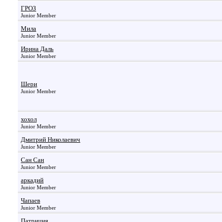
ГРОЗ
Junior Member
Мила
Junior Member
Ирина Даль
Junior Member
Шери
Junior Member
хохол
Junior Member
Дмитрий Николаевич
Junior Member
Сан Сан
Junior Member
аркадий
Junior Member
Чапаев
Junior Member
Патриция