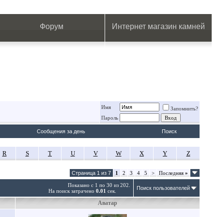
.
.
.
.
.
.
.
Форум
Интернет магазин камней
Имя
Запомнить?
Пароль
Сообщения за день
Поиск
R
S
T
U
V
W
X
Y
Z
Страница 1 из 7
1
2
3
4
5
>
Последняя
»
Показано с 1 по 30 из 202.
Поиск пользователей
На поиск затрачено
0.01
сек.
Аватар