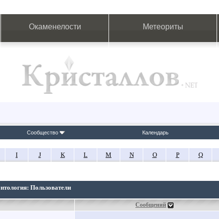
Окаменелости
Метеориты
Сообщество
Календарь
I
J
K
L
M
N
O
P
Q
онтология: Пользователи
Сообщений