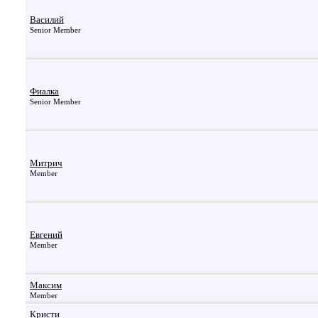
Василий
Senior Member
Фиалка
Senior Member
Митрич
Member
Евгений
Member
Максим
Member
Кристи