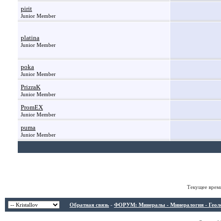
pirit
Junior Member
platina
Junior Member
poka
Junior Member
PrizraK
Junior Member
PromEX
Junior Member
puma
Junior Member
Текущее врем
Обратная связь
-
ФОРУМ: Минералы - Минералогия - Геологи