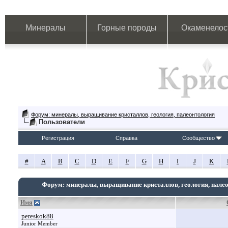
Минералы
Горные породы
Окаменелос
Форум: минералы, выращивание кристаллов, геология, палеонтология
Пользователи
Регистрация
Справка
Сообщество
#
A
B
C
D
E
F
G
H
I
J
K
Форум: минералы, выращивание кристаллов, геология, пале
Имя
pereskok88
Junior Member