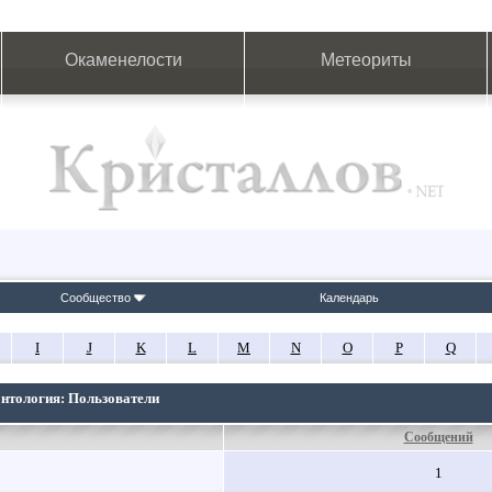
Окаменелости
Метеориты
Сообщество
Календарь
I
J
K
L
M
N
O
P
Q
онтология: Пользователи
Сообщений
1