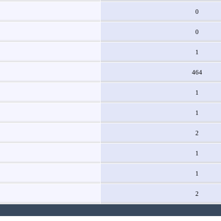
0
0
1
464
1
1
2
1
1
2