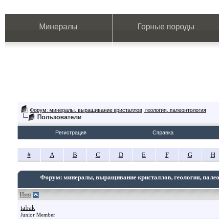
Минералы
Горные породы
Форум: минералы, выращивание кристаллов, геология, палеонтология
Пользователи
Регистрация
Справка
#
A
B
C
D
E
F
G
H
Форум: минералы, выращивание кристаллов, геология, пале
Имя
tabak
Junior Member