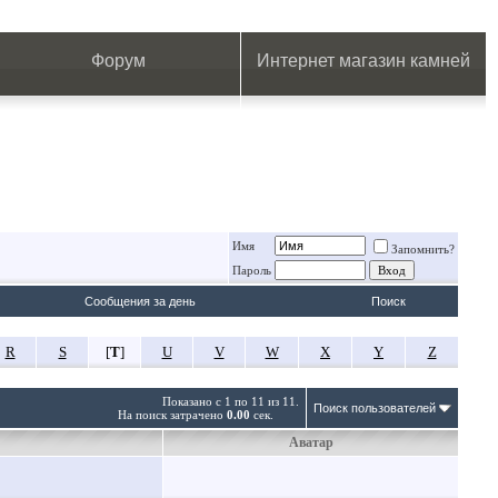
.
.
.
.
.
.
.
Форум
Интернет магазин камней
Имя
Запомнить?
Пароль
Сообщения за день
Поиск
R
S
[
T
]
U
V
W
X
Y
Z
Показано с 1 по 11 из 11.
Поиск пользователей
На поиск затрачено
0.00
сек.
Аватар