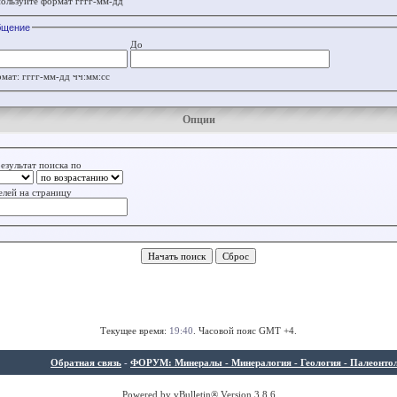
ользуйте формат гггг-мм-дд
бщение
До
мат: гггг-мм-дд чч:мм:сс
Опции
езультат поиска по
елей на страницу
Текущее время:
19:40
. Часовой пояс GMT +4.
Обратная связь
-
ФОРУМ: Минералы - Минералогия - Геология - Палеонтолог
Powered by vBulletin® Version 3.8.6