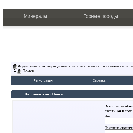
Минералы
Горные породы
Форум: минералы, выращивание кристаллов, геология, палеонтология
>
По
Поиск
Регистрация
Справка
Пользователи - Поиск
Все поля не обя
ввести
Ва
в поле
Имя
Домашняя странич