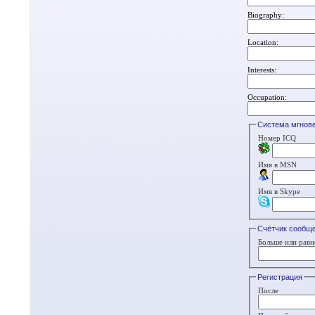
Biography:
Location:
Interests:
Occupation:
Система мгнов
Номер ICQ
Имя в MSN
Имя в Skype
Счётчик сообщ
Больше или равн
Регистрация
После