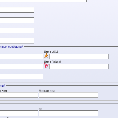
енных сообщений
Имя в AIM
Имя в Yahoo!
ений
о чем
Меньше чем
До