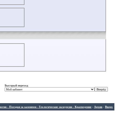
Быстрый переход
ия - Поездки за камнями - Геологические экскурсии - Краеведение
-
Архив
-
Вверх