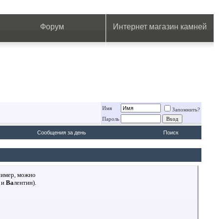
.
.
.
.
.
.
.
Форум
Интернет магазин камней
Имя
Запомнить?
Пароль
Сообщения за день
Поиск
ример, можно
 и
Ва
лентин).