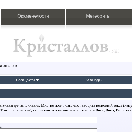
Окаменелости
Метеориты
льзователи
Сообщество
Календарь
зательны для заполнения. Многие поля позволяют вводить неполный текст (нап
 'Имя пользователя', чтобы найти пользователей с именем
Ва
ся,
Ва
ня,
Ва
силиса
ка