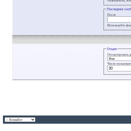
Пожалуйста, исп
Последнее соо
После
Используйте фор
Опции
Отсортировать р
Число пользоват