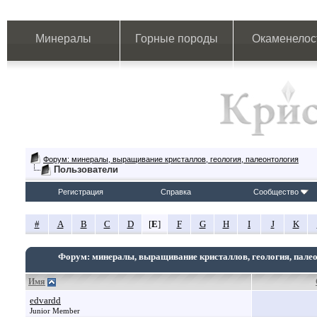
Минералы
Горные породы
Окаменелос
Форум: минералы, выращивание кристаллов, геология, палеонтология
Пользователи
Регистрация
Справка
Сообщество
#
A
B
C
D
[
E
]
F
G
H
I
J
K
Форум: минералы, выращивание кристаллов, геология, пале
Имя
edvardd
Junior Member