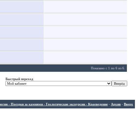
Показано с 1 по 6 из 6.
Быстрый переход
ия - Поездки за камнями - Геологические экскурсии - Краеведение
-
Архив
-
Вверх