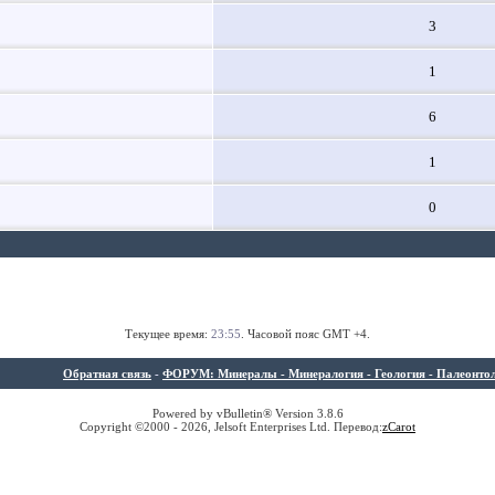
3
1
6
1
0
Текущее время:
23:55
. Часовой пояс GMT +4.
Обратная связь
-
ФОРУМ: Минералы - Минералогия - Геология - Палеонтолог
Powered by vBulletin® Version 3.8.6
Copyright ©2000 - 2026, Jelsoft Enterprises Ltd. Перевод:
z
Carot