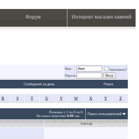
.
.
.
.
.
.
.
Форум
Интернет магазин камней
Имя
Запомнить?
Пароль
Сообщения за день
Поиск
R
S
T
U
V
W
X
Y
Z
Показано с 1 по 6 из 6.
Поиск пользователей
На поиск затрачено
0.00
сек.
Аватар