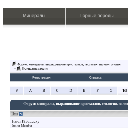
Минералы
Горные породы
Форум: минералы, выращивание кристаллов, геология, палеонтология
Пользователи
Регистрация
Справка
#
A
B
C
D
E
F
G
[
H
]
Форум: минералы, выращивание кристаллов, геология, пале
Имя
Haron1956Lucky
Junior Member