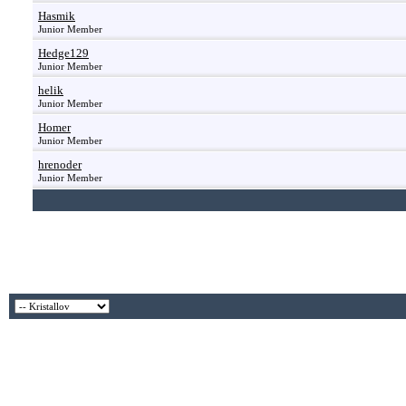
Hasmik
Junior Member
Hedge129
Junior Member
helik
Junior Member
Homer
Junior Member
hrenoder
Junior Member