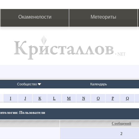
Окаменелости
Метеориты
Сообщество
Календарь
I
J
K
L
M
N
O
P
Q
онтология: Пользователи
Сообщений
2