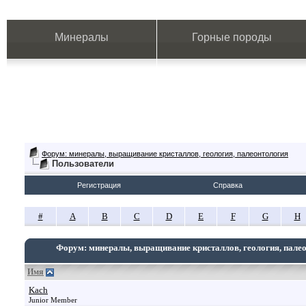
Минералы
Горные породы
Форум: минералы, выращивание кристаллов, геология, палеонтология
Пользователи
Регистрация
Справка
#
A
B
C
D
E
F
G
H
Форум: минералы, выращивание кристаллов, геология, пале
Имя
Kach
Junior Member