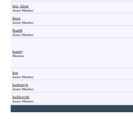
kris_klem
Junior Member
Kron
Junior Member
Ksa66
Junior Member
ksanty
Member
ksu
Junior Member
kudesnyk
Junior Member
kulikovpb
Junior Member