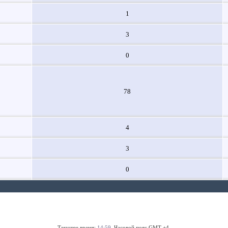
1
3
0
78
4
3
0
Текущее время:
14:59
. Часовой пояс GMT +4.