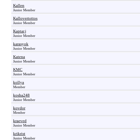
Kallen
Junior Member
Kallovertottos
Junior Member
Kaptar.j
Junior Member
karasyok
Junior Member
Katena
Junior Member
KMC
Junior Member
kollya
Member
kosha248
Junior Member
kovdor
Member
kraeved
Junior Member
krikrist
Junior Member