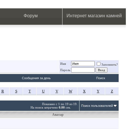
.
.
.
.
.
.
.
Форум
Интернет магазин камней
Имя
Запомнить?
Пароль
Сообщения за день
Поиск
R
S
T
U
V
W
X
Y
Z
Показано с 1 по 19 из 19.
Поиск пользователей
На поиск затрачено
0.00
сек.
Аватар