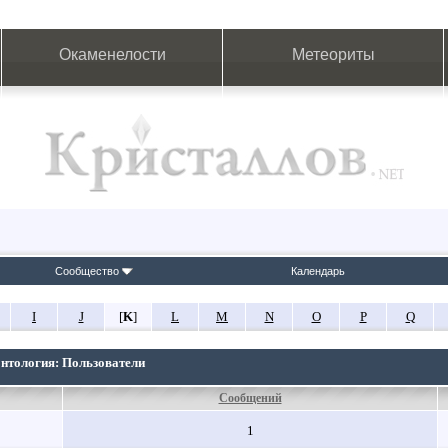
Окаменелости
Метеориты
Сообщество
Календарь
I
J
[
K
]
L
M
N
O
P
Q
онтология: Пользователи
Сообщений
1