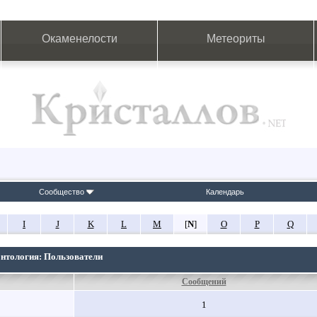
Окаменелости
Метеориты
Сообщество
Календарь
I
J
K
L
M
[
N
]
O
P
Q
онтология: Пользователи
Сообщений
1