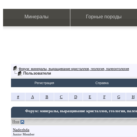
Минералы
Горные породы
Форум: минералы, выращивание кристаллов, геология, палеонтология
Пользователи
Регистрация
Справка
#
A
B
C
D
E
F
G
H
Форум: минералы, выращивание кристаллов, геология, пале
Имя
Nadezhda
Junior Member