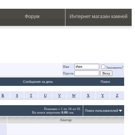
.
.
.
.
.
.
.
Форум
Интернет магазин камней
Имя
Запомнить?
Пароль
Сообщения за день
Поиск
R
S
T
U
V
W
X
Y
Z
Показано с 1 по 16 из 16.
Поиск пользователей
На поиск затрачено
0.00
сек.
Аватар