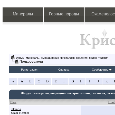
Минералы
Горные породы
Окаменелос
Форум: минералы, выращивание кристаллов, геология, палеонтология
Пользователи
Регистрация
Справка
Сообщество
#
A
B
C
D
E
F
G
H
I
J
K
Форум: минералы, выращивание кристаллов, геология, пале
Имя
Соо
Oksana
Junior Member