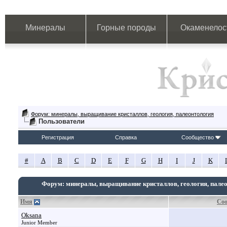
Минералы
Горные породы
Окаменелос
Форум: минералы, выращивание кристаллов, геология, палеонтология
Пользователи
Регистрация
Справка
Сообщество
#
A
B
C
D
E
F
G
H
I
J
K
Форум: минералы, выращивание кристаллов, геология, пале
Имя
Со
Oksana
Junior Member