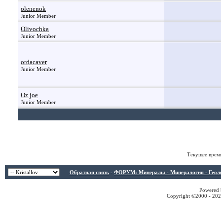
olenenok
Junior Member
Olivochka
Junior Member
ordacaver
Junior Member
Oz.joe
Junior Member
Текущее врем
Обратная связь
-
ФОРУМ: Минералы - Минералогия - Геологи
Powered b
Copyright ©2000 - 2026