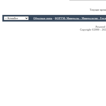
Текущее врем
Обратная связь
-
ФОРУМ: Минералы - Минералогия - Геологи
Powered b
Copyright ©2000 - 2026