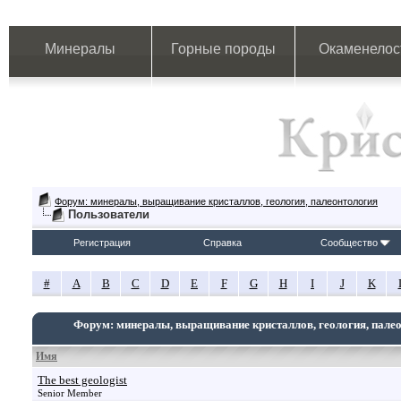
Минералы
Горные породы
Окаменелос
Форум: минералы, выращивание кристаллов, геология, палеонтология
Пользователи
Регистрация
Справка
Сообщество
#
A
B
C
D
E
F
G
H
I
J
K
Форум: минералы, выращивание кристаллов, геология, пале
Имя
The best geologist
Senior Member