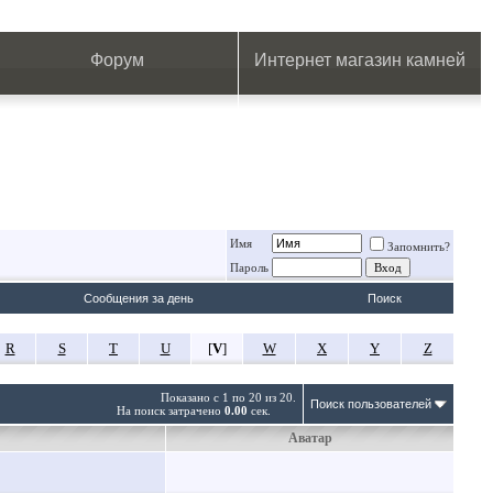
.
.
.
.
.
.
.
Форум
Интернет магазин камней
Имя
Запомнить?
Пароль
Сообщения за день
Поиск
R
S
T
U
[
V
]
W
X
Y
Z
Показано с 1 по 20 из 20.
Поиск пользователей
На поиск затрачено
0.00
сек.
Аватар