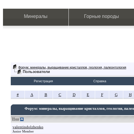
Минералы
Горные породы
Форум: минералы, выращивание кристаллов, геология, палеонтология
Пользователи
Регистрация
Справка
#
A
B
C
D
E
F
G
H
Форум: минералы, выращивание кристаллов, геология, пале
Имя
valentindolzhenko
Junior Member