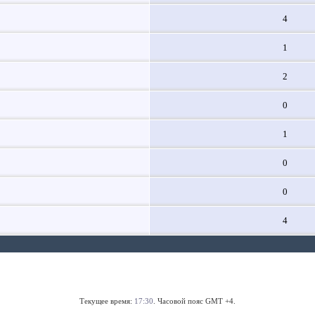
4
1
2
0
1
0
0
4
Текущее время:
17:30
. Часовой пояс GMT +4.