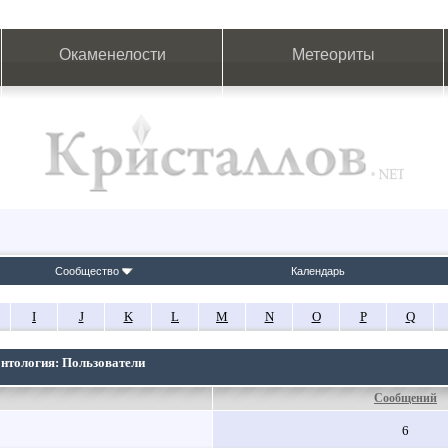
Окаменелости
Метеориты
Сообщество
Календарь
I
J
K
L
M
N
O
P
Q
онтология: Пользователи
Сообщений
6