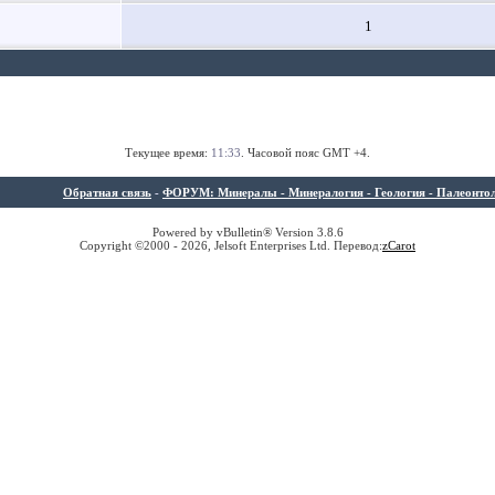
1
Текущее время:
11:33
. Часовой пояс GMT +4.
Обратная связь
-
ФОРУМ: Минералы - Минералогия - Геология - Палеонтолог
Powered by vBulletin® Version 3.8.6
Copyright ©2000 - 2026, Jelsoft Enterprises Ltd. Перевод:
z
Carot