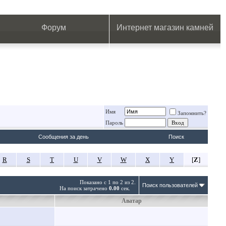
.
.
.
.
.
.
.
Форум
Интернет магазин камней
Имя
Запомнить?
Пароль
Сообщения за день
Поиск
R
S
T
U
V
W
X
Y
[
Z
]
Показано с 1 по 2 из 2.
Поиск пользователей
На поиск затрачено
0.00
сек.
Аватар