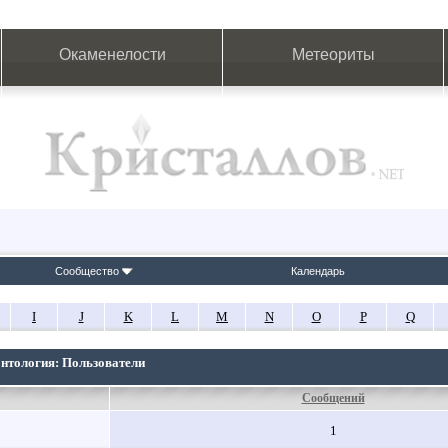
Окаменелости
Метеориты
Сообщество
Календарь
I
J
K
L
M
N
O
P
Q
онтология: Пользователи
Сообщений
1