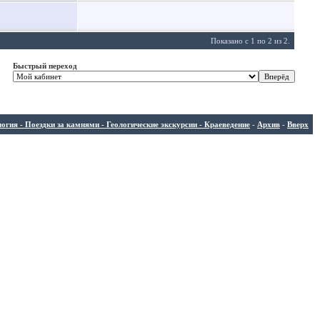
Показано с 1 по 2 из 2.
Быстрый переход
ия - Поездки за камнями - Геологические экскурсии - Краеведение
-
Архив
-
Вверх