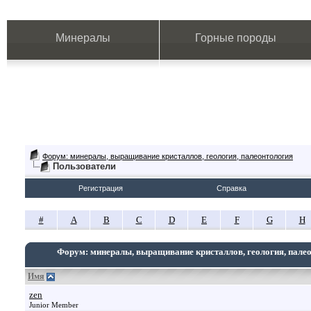
Минералы
Горные породы
Форум: минералы, выращивание кристаллов, геология, палеонтология
Пользователи
Регистрация
Справка
#
A
B
C
D
E
F
G
H
Форум: минералы, выращивание кристаллов, геология, пале
Имя
zen
Junior Member