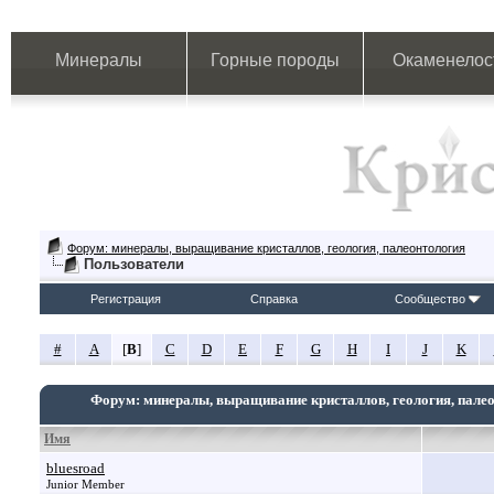
Минералы
Горные породы
Окаменелос
Форум: минералы, выращивание кристаллов, геология, палеонтология
Пользователи
Регистрация
Справка
Сообщество
#
A
[
B
]
C
D
E
F
G
H
I
J
K
Форум: минералы, выращивание кристаллов, геология, пале
Имя
bluesroad
Junior Member