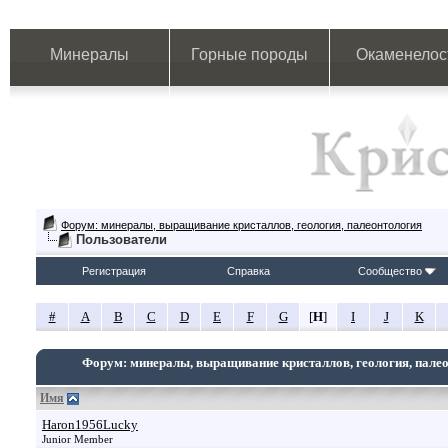
Минералы
Горные породы
Окаменелос
Форум: минералы, выращивание кристаллов, геология, палеонтология
Пользователи
Регистрация
Справка
Сообщество
#
A
B
C
D
E
F
G
[
H
]
I
J
K
Форум: минералы, выращивание кристаллов, геология, пале
Имя
Haron1956Lucky
Junior Member