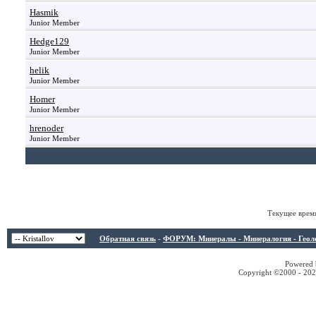
Hasmik
Junior Member
Hedge129
Junior Member
helik
Junior Member
Homer
Junior Member
hrenoder
Junior Member
Текущее врем
Обратная связь
-
ФОРУМ: Минералы - Минералогия - Геологи
Powered b
Copyright ©2000 - 2026