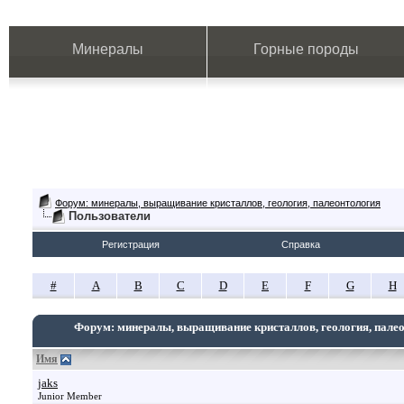
Минералы
Горные породы
Форум: минералы, выращивание кристаллов, геология, палеонтология
Пользователи
Регистрация
Справка
#
A
B
C
D
E
F
G
H
Форум: минералы, выращивание кристаллов, геология, пале
Имя
jaks
Junior Member