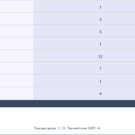
1
3
5
1
12
7
1
4
Текущее время:
11:36
. Часовой пояс GMT +4.