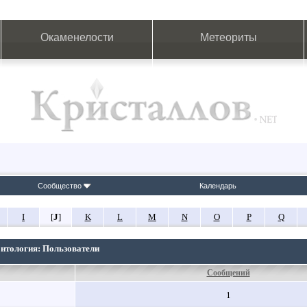
Окаменелости
Метеориты
Сообщество
Календарь
I
[
J
]
K
L
M
N
O
P
Q
онтология: Пользователи
Сообщений
1