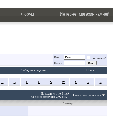
.
.
.
.
.
.
.
Форум
Интернет магазин камней
Имя
Запомнить?
Пароль
Сообщения за день
Поиск
R
S
T
U
V
W
X
Y
Z
Показано с 1 по 9 из 9.
Поиск пользователей
На поиск затрачено
0.00
сек.
Аватар