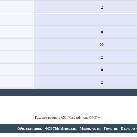
2
1
0
22
2
0
2
Текущее время:
19:52
. Часовой пояс GMT +4.
Обратная связь
-
ФОРУМ: Минералы - Минералогия - Геология - Палеонтолог