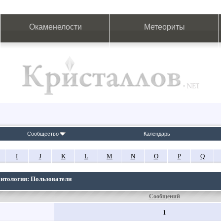
Окаменелости
Метеориты
Сообщество
Календарь
I
J
K
L
M
N
O
P
Q
онтология: Пользователи
Сообщений
1