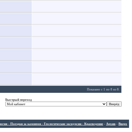
Показано с 1 по 8 из 8.
Быстрый переход
ия - Поездки за камнями - Геологические экскурсии - Краеведение
-
Архив
-
Вверх