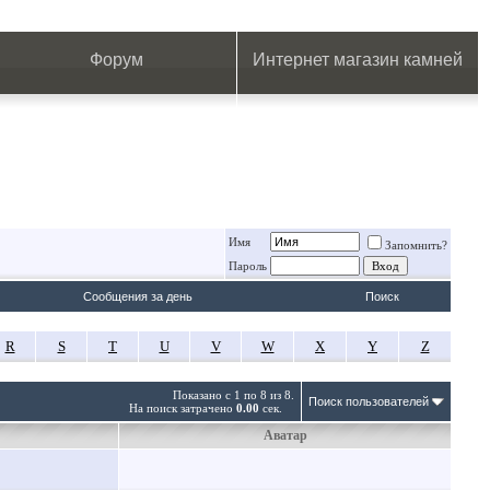
.
.
.
.
.
.
.
Форум
Интернет магазин камней
Имя
Запомнить?
Пароль
Сообщения за день
Поиск
R
S
T
U
V
W
X
Y
Z
Показано с 1 по 8 из 8.
Поиск пользователей
На поиск затрачено
0.00
сек.
Аватар