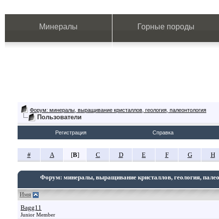
Минералы
Горные породы
Форум: минералы, выращивание кристаллов, геология, палеонтология
Пользователи
Регистрация
Справка
#
A
[
B
]
C
D
E
F
G
H
Форум: минералы, выращивание кристаллов, геология, пале
Имя
Bagg11
Junior Member