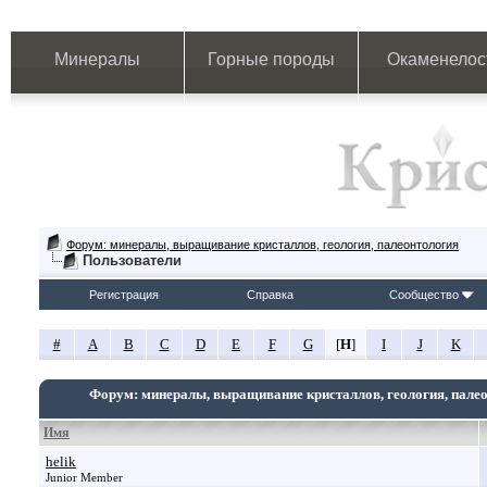
Минералы
Горные породы
Окаменелос
Форум: минералы, выращивание кристаллов, геология, палеонтология
Пользователи
Регистрация
Справка
Сообщество
#
A
B
C
D
E
F
G
[
H
]
I
J
K
Форум: минералы, выращивание кристаллов, геология, пале
Имя
helik
Junior Member