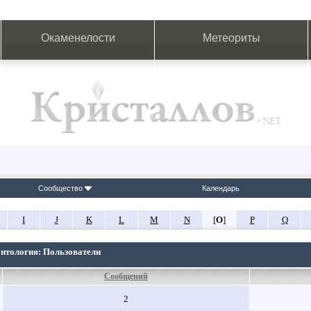
Окаменелости
Метеориты
Сообщество
Календарь
I
J
K
L
M
N
[
O
]
P
Q
онтология: Пользователи
Сообщений
2