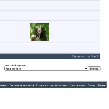
Показано с 1 по 5 из 5.
Быстрый переход
ия - Поездки за камнями - Геологические экскурсии - Краеведение
-
Архив
-
Вверх