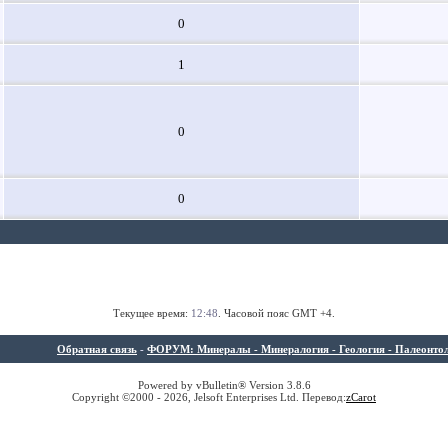
0
1
0
0
Текущее время:
12:48
. Часовой пояс GMT +4.
Обратная связь
-
ФОРУМ: Минералы - Минералогия - Геология - Палеонтолог
Powered by vBulletin® Version 3.8.6
Copyright ©2000 - 2026, Jelsoft Enterprises Ltd. Перевод:
z
Carot