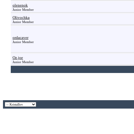
olenenok
Junior Member
Olivochka
Junior Member
ordacaver
Junior Member
Oz.joe
Junior Member