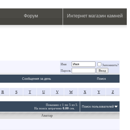
.
.
.
.
.
.
.
Форум
Интернет магазин камней
Имя
Запомнить?
Пароль
Сообщения за день
Поиск
R
S
T
U
V
W
X
Y
Z
Показано с 1 по 5 из 5.
Поиск пользователей
На поиск затрачено
0.00
сек.
Аватар