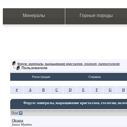
Минералы
Горные породы
Форум: минералы, выращивание кристаллов, геология, палеонтология
Пользователи
Регистрация
Справка
#
A
B
C
D
E
F
G
H
Форум: минералы, выращивание кристаллов, геология, пале
Имя
Oksana
Junior Member