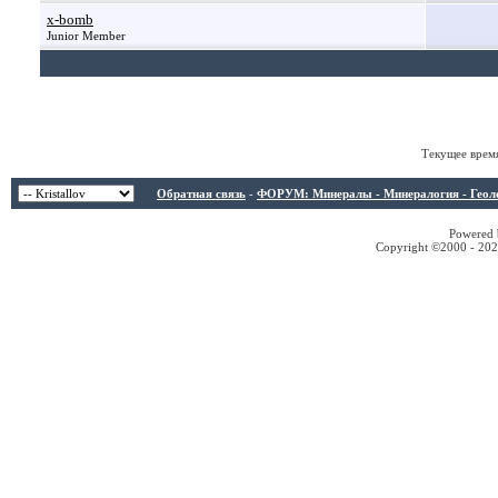
x-bomb
Junior Member
Текущее врем
Обратная связь
-
ФОРУМ: Минералы - Минералогия - Геологи
Powered b
Copyright ©2000 - 2026