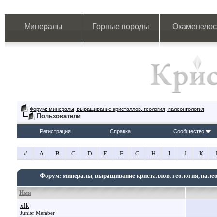
Минералы
Горные породы
Окаменелос
Форум: минералы, выращивание кристаллов, геология, палеонтология
Пользователи
Регистрация
Справка
Сообщество
#
A
B
C
D
E
F
G
H
I
J
K
Форум: минералы, выращивание кристаллов, геология, пале
Имя
xlk
Junior Member