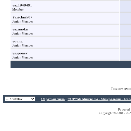
yaz1949491
Member
Yazichnik87
Junior Member
yazimoka
Junior Member
young
Junior Member
ysuponev
Junior Member
Текущее врем
Обратная связь
-
ФОРУМ: Минералы - Минералогия - Геологи
Powered b
Copyright ©2000 - 2026