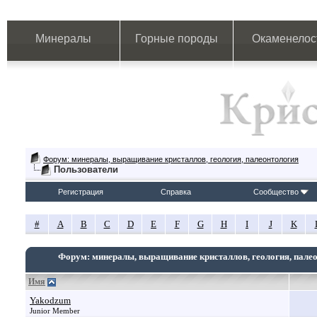
Минералы
Горные породы
Окаменелос
Форум: минералы, выращивание кристаллов, геология, палеонтология
Пользователи
Регистрация
Справка
Сообщество
#
A
B
C
D
E
F
G
H
I
J
K
Форум: минералы, выращивание кристаллов, геология, пале
Имя
Yakodzum
Junior Member