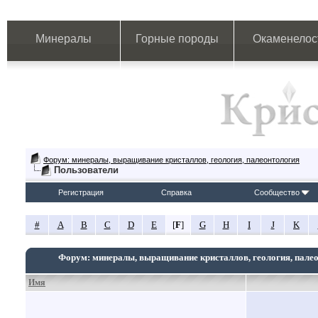
Минералы
Горные породы
Окаменелос
Форум: минералы, выращивание кристаллов, геология, палеонтология
Пользователи
Регистрация
Справка
Сообщество
#
A
B
C
D
E
[
F
]
G
H
I
J
K
Форум: минералы, выращивание кристаллов, геология, пале
Имя