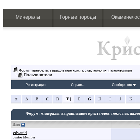
Минералы
Горные породы
Окаменелос
Форум: минералы, выращивание кристаллов, геология, палеонтология
Пользователи
Регистрация
Справка
Сообщество
#
A
B
C
D
[
E
]
F
G
H
I
J
K
Форум: минералы, выращивание кристаллов, геология, пале
Имя
edvardd
Junior Member