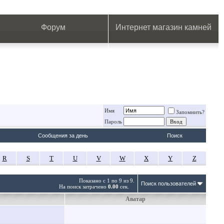
.
.
.
.
.
.
.
Форум
Интернет магазин камней
Имя
Запомнить?
Пароль
Сообщения за день
Поиск
R
S
T
U
V
W
X
Y
Z
Показано с 1 по 9 из 9.
Поиск пользователей
На поиск затрачено
0.00
сек.
Аватар