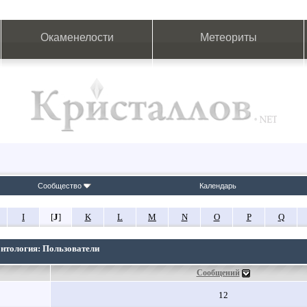
Окаменелости
Метеориты
Сообщество
Календарь
I
[
J
]
K
L
M
N
O
P
Q
онтология: Пользователи
Сообщений
12