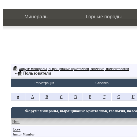
Минералы
Горные породы
Форум: минералы, выращивание кристаллов, геология, палеонтология
Пользователи
Регистрация
Справка
#
A
B
C
D
E
F
G
H
Форум: минералы, выращивание кристаллов, геология, пале
Имя
Joan
Junior Member