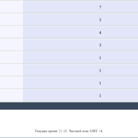
7
5
4
3
1
1
1
1
Текущее время:
21:26
. Часовой пояс GMT +4.