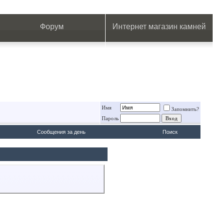
.
.
.
.
.
.
.
Форум
Интернет магазин камней
Имя
Запомнить?
Пароль
Сообщения за день
Поиск