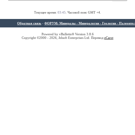
Текущее время:
03:45
. Часовой пояс GMT +4.
Обратная связь
-
ФОРУМ: Минералы - Минералогия - Геология - Палеонтолог
Powered by vBulletin® Version 3.8.6
Copyright ©2000 - 2026, Jelsoft Enterprises Ltd. Перевод:
z
Carot