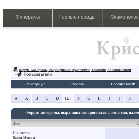
Минералы
Горные породы
Окаменелос
Форум: минералы, выращивание кристаллов, геология, палеонтология
Пользователи
Регистрация
Справка
Сообщество
#
A
B
C
D
[
E
]
F
G
H
I
J
K
Форум: минералы, выращивание кристаллов, геология, пале
Имя
С
Elentirmo
Senior Member