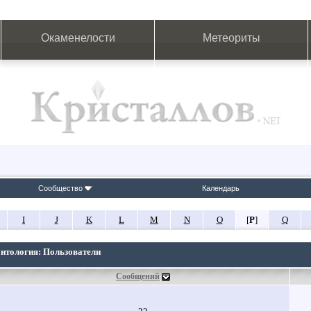
Окаменелости
Метеориты
Сообщество
Календарь
I
J
K
L
M
N
O
[
P
]
Q
онтология: Пользователи
Сообщений