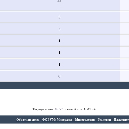
22
5
3
1
1
1
0
Текущее время:
09:57
. Часовой пояс GMT +4.
Обратная связь
-
ФОРУМ: Минералы - Минералогия - Геология - Палеонтолог