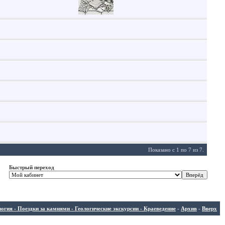
Показано с 1 по 7 из 7.
Быстрый переход
ия - Поездки за камнями - Геологические экскурсии - Краеведение
-
Архив
-
Вверх