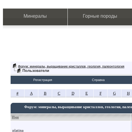
Минералы
Горные породы
Форум: минералы, выращивание кристаллов, геология, палеонтология
Пользователи
Регистрация
Справка
#
A
B
C
D
E
F
G
H
Форум: минералы, выращивание кристаллов, геология, пале
Имя
platina