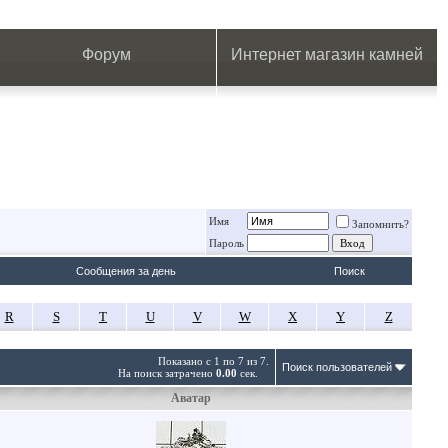
.
.
.
.
.
.
.
Форум
Интернет магазин камней
Имя
Запомнить?
Пароль
Сообщения за день
Поиск
R
S
T
U
V
W
X
Y
Z
Показано с 1 по 7 из 7.
Поиск пользователей
На поиск затрачено
0.00
сек.
Аватар