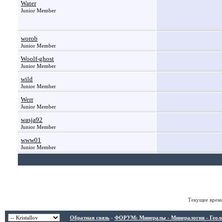
Water
Junior Member
worob
Junior Member
Woolf-ghost
Junior Member
wild
Junior Member
Werr
Junior Member
wasja92
Junior Member
www01
Junior Member
Текущее врем
Обратная связь
-
ФОРУМ: Минералы - Минералогия - Геологи