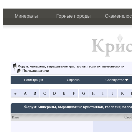
Минералы
Горные породы
Окаменелос
Форум: минералы, выращивание кристаллов, геология, палеонтология
Пользователи
Регистрация
Справка
Сообщество
#
A
B
C
D
E
F
G
H
I
J
K
Форум: минералы, выращивание кристаллов, геология, пале
Имя
Соо