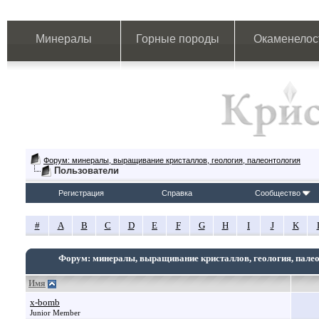
Минералы
Горные породы
Окаменелос
Форум: минералы, выращивание кристаллов, геология, палеонтология
Пользователи
Регистрация
Справка
Сообщество
#
A
B
C
D
E
F
G
H
I
J
K
Форум: минералы, выращивание кристаллов, геология, пале
Имя
x-bomb
Junior Member