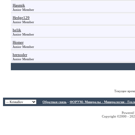
Hasmik
Junior Member
Hedge129
Junior Member
helik
Junior Member
Homer
Junior Member
hrenoder
Junior Member
Текущее врем
Обратная связь
-
ФОРУМ: Минералы - Минералогия - Геологи
Powered b
Copyright ©2000 - 2026