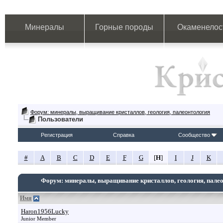
Минералы
Горные породы
Окаменелос
Форум: минералы, выращивание кристаллов, геология, палеонтология
Пользователи
Регистрация
Справка
Сообщество
#
A
B
C
D
E
F
G
[
H
]
I
J
K
Форум: минералы, выращивание кристаллов, геология, пале
Имя
Haron1956Lucky
Junior Member