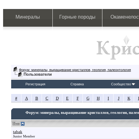
Минералы
Горные породы
Окаменелос
Форум: минералы, выращивание кристаллов, геология, палеонтология
Пользователи
Регистрация
Справка
Сообщество
#
A
B
C
D
E
F
G
H
I
J
K
Форум: минералы, выращивание кристаллов, геология, пале
Имя
tabak
Junior Member