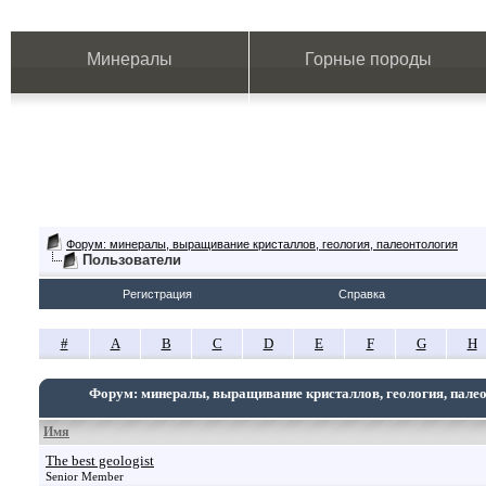
Минералы
Горные породы
Форум: минералы, выращивание кристаллов, геология, палеонтология
Пользователи
Регистрация
Справка
#
A
B
C
D
E
F
G
H
Форум: минералы, выращивание кристаллов, геология, пале
Имя
The best geologist
Senior Member