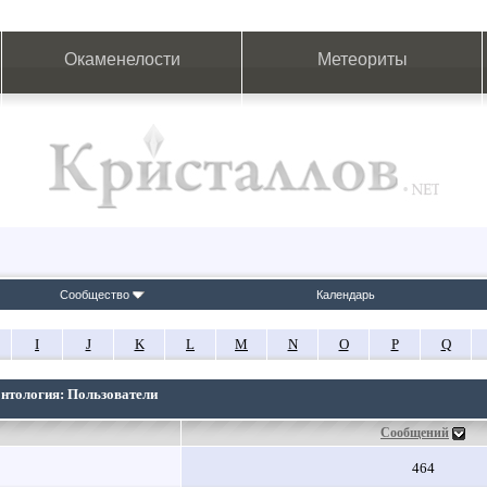
Окаменелости
Метеориты
Сообщество
Календарь
I
J
K
L
M
N
O
P
Q
онтология: Пользователи
Сообщений
464