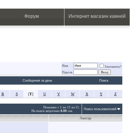
.
.
.
.
.
.
.
Форум
Интернет магазин камней
Имя
Запомнить?
Пароль
Сообщения за день
Поиск
R
S
[
T
]
U
V
W
X
Y
Z
Показано с 1 по 11 из 11.
Поиск пользователей
На поиск затрачено
0.00
сек.
Аватар