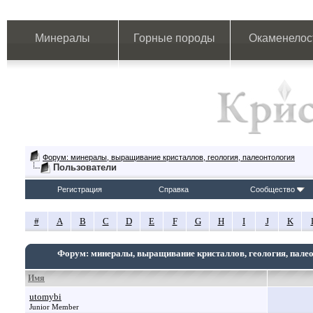
Минералы
Горные породы
Окаменелос
Форум: минералы, выращивание кристаллов, геология, палеонтология
Пользователи
Регистрация
Справка
Сообщество
#
A
B
C
D
E
F
G
H
I
J
K
Форум: минералы, выращивание кристаллов, геология, пале
Имя
utomybi
Junior Member