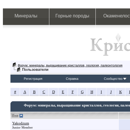
Минералы
Горные породы
Окаменелос
Форум: минералы, выращивание кристаллов, геология, палеонтология
Пользователи
Регистрация
Справка
Сообщество
#
A
B
C
D
E
F
G
H
I
J
K
Форум: минералы, выращивание кристаллов, геология, пале
Имя
Yakodzum
Junior Member