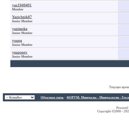
yaz1949491
Member
Yazichnik87
Junior Member
yazimoka
Junior Member
young
Junior Member
ysuponev
Junior Member
Текущее врем
Обратная связь
-
ФОРУМ: Минералы - Минералогия - Геологи
Powered b
Copyright ©2000 - 2026