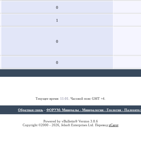
0
1
0
0
Текущее время:
11:01
. Часовой пояс GMT +4.
Обратная связь
-
ФОРУМ: Минералы - Минералогия - Геология - Палеонтолог
Powered by vBulletin® Version 3.8.6
Copyright ©2000 - 2026, Jelsoft Enterprises Ltd. Перевод:
z
Carot