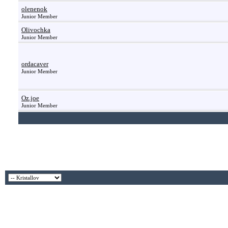
olenenok
Junior Member
Olivochka
Junior Member
ordacaver
Junior Member
Oz.joe
Junior Member