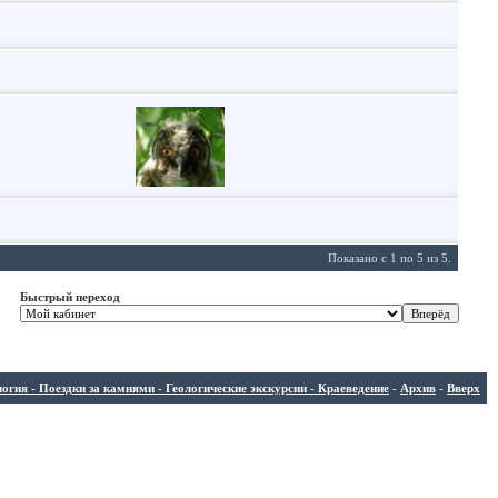
Показано с 1 по 5 из 5.
Быстрый переход
ия - Поездки за камнями - Геологические экскурсии - Краеведение
-
Архив
-
Вверх