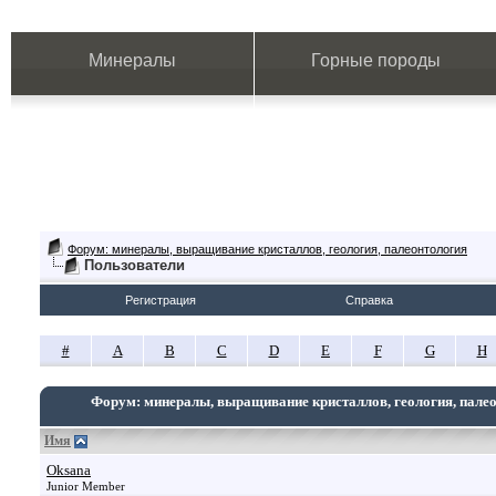
Минералы
Горные породы
Форум: минералы, выращивание кристаллов, геология, палеонтология
Пользователи
Регистрация
Справка
#
A
B
C
D
E
F
G
H
Форум: минералы, выращивание кристаллов, геология, пале
Имя
Oksana
Junior Member