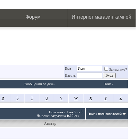
.
.
.
.
.
.
.
Форум
Интернет магазин камней
Имя
Запомнить?
Пароль
Сообщения за день
Поиск
R
S
T
U
V
W
X
Y
Z
Показано с 1 по 5 из 5.
Поиск пользователей
На поиск затрачено
0.00
сек.
Аватар