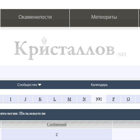
Окаменелости
Метеориты
Сообщество
Календарь
I
J
K
L
M
N
[
O
]
P
Q
онтология: Пользователи
Сообщений
2