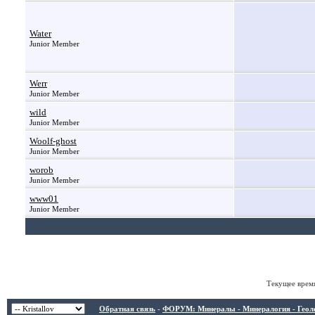
Water
Junior Member
Werr
Junior Member
wild
Junior Member
Woolf-ghost
Junior Member
worob
Junior Member
www01
Junior Member
Текущее врем
Обратная связь
-
ФОРУМ: Минералы - Минералогия - Геологи