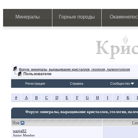
Минералы
Горные породы
Окаменелос
Форум: минералы, выращивание кристаллов, геология, палеонтология
Пользователи
Регистрация
Справка
Сообщество
#
A
B
C
D
E
F
G
H
I
J
K
Форум: минералы, выращивание кристаллов, геология, пале
Имя
Со
wasja92
Junior Member