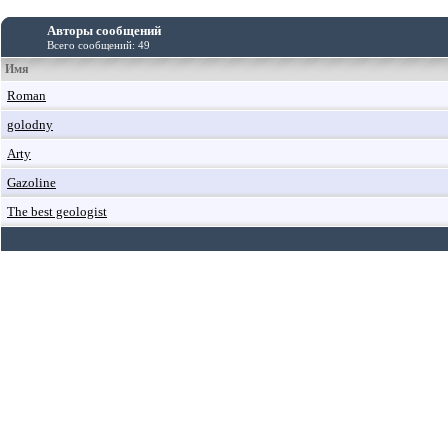
Авторы сообщений
Всего сообщений: 49
Имя
Roman
golodny
Arty
Gazoline
The best geologist