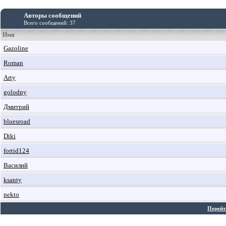
Авторы сообщений
Всего сообщений: 37
Имя
Gazoline
Roman
Arty
golodny
Дмитрий
bluesroad
Diki
fortid124
Василий
ksanty
nekto
Перейт