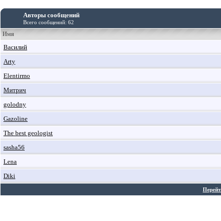
Авторы сообщений
Всего сообщений: 62
Имя
Василий
Arty
Elentirmo
Митрич
golodny
Gazoline
The best geologist
sasha56
Lena
Diki
Перейт