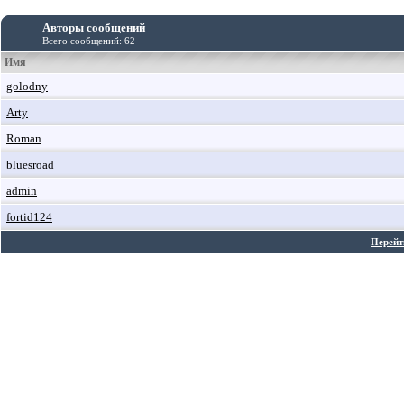
Авторы сообщений
Всего сообщений: 62
Имя
golodny
Arty
Roman
bluesroad
admin
fortid124
Перейт