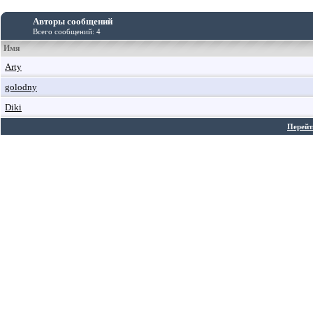
Авторы сообщений
Всего сообщений: 4
Имя
Arty
golodny
Diki
Перейт