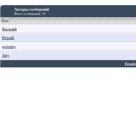
Авторы сообщений
Всего сообщений: 10
Имя
Василий
PrizraK
golodny
Arty
Перейт