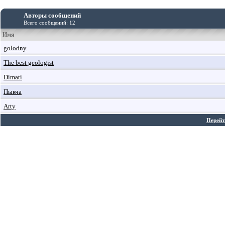
Авторы сообщений
Всего сообщений: 12
Имя
golodny
The best geologist
Dimati
Пыкча
Arty
Перейт