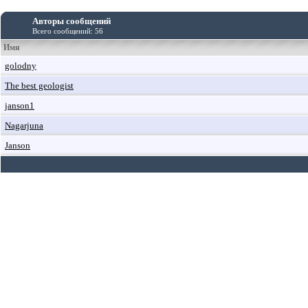
Авторы сообщений
Всего сообщений: 56
Имя
golodny
The best geologist
janson1
Nagarjuna
Janson