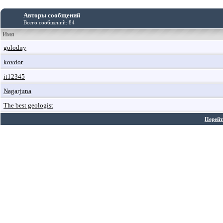
Авторы сообщений
Всего сообщений: 84
Имя
golodny
kovdor
it12345
Nagarjuna
The best geologist
Перейт