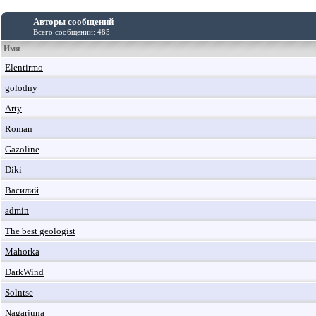
Авторы сообщений
Всего сообщений: 485
Имя
Elentirmo
golodny
Arty
Roman
Gazoline
Diki
Василий
admin
The best geologist
Mahorka
DarkWind
Solntse
Nagarjuna