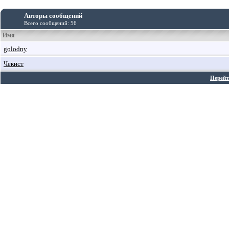
Авторы сообщений
Всего сообщений: 56
Имя
golodny
Чекист
Перейт